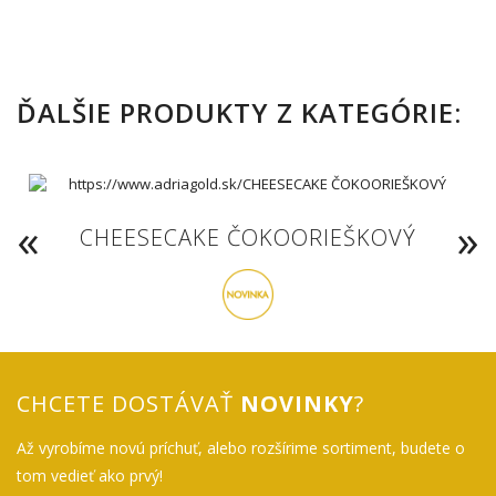
ĎALŠIE PRODUKTY Z KATEGÓRIE:
CHEESECAKE ČOKOORIEŠKOVÝ
CHCETE DOSTÁVAŤ
NOVINKY
?
Až vyrobíme novú príchuť, alebo rozšírime sortiment, budete o
tom vedieť ako prvý!