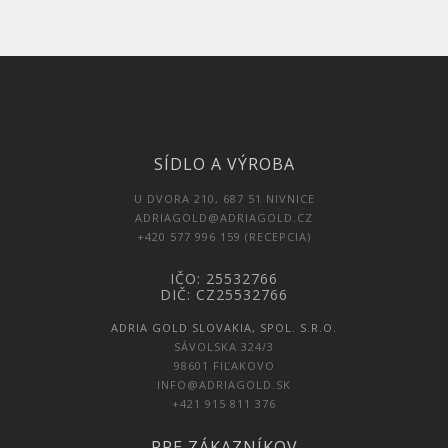
SÍDLO A VÝROBA
U DVORA 210, 687 51 NIVNICE
ADRIAGOLD@ADRIAGOLD.CZ
+420 577 996 159 (RECEPCIA)
IČO: 25532766
DIČ: CZ25532766
ADRIA GOLD SLOVAKIA, SPOL. S.R.O.
SÁVOLSKA 324/3
98601 FIĽAKOVO
INFO@ADRIAGOLD.SK
+421 915 811 376
PRE ZÁKAZNÍKOV