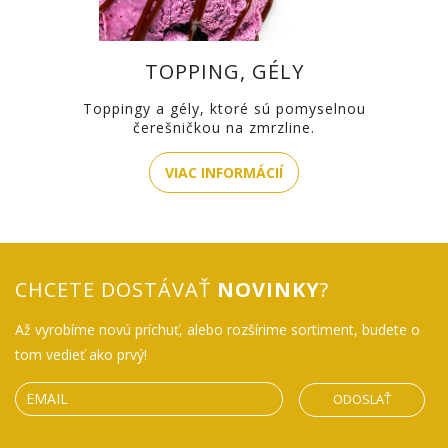
TOPPING, GÉLY
Toppingy a gély, ktoré sú pomyselnou
čerešničkou na zmrzline.
VIAC INFORMÁCIÍ
CHCETE DOSTÁVAŤ
NOVINKY
?
Až vyrobíme novú príchuť, alebo rozšírime sortiment, budete o
tom vedieť ako prvý!
ODOSLAŤ