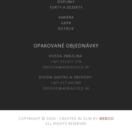
DOPLŇKY
TORTY A DEZERTY
KARIÉRA
GDPR
DOTÁCIE
OPAKOVANÉ OBJEDNÁVKY
DIVÍZIA ZMRZLINA:
+421 915 811 376
OBCHOD@ADRIAGOLD.SK
DIVÍZIA GASTRO A OBCHODY:
+421 917 545 900
OBCHOD@ADRIAGOLD.SK
COPYRIGHT © 2026 - CREATED IN ZLIN BY
WEBOO
ALL RIGHTS RESERVED