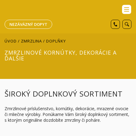
NEZÁVÄZNÝ DOPYT
ÚVOD
/
ZMRZLINA
/ DOPLŇKY
ZMRZLINOVÉ KORNÚTKY, DEKORÁCIE A
ĎALŠIE
ŠIROKÝ DOPLNKOVÝ SORTIMENT
Zmrzlinové príslušenstvo, kornútky, dekorácie, mrazené ovocie
či mliečne výrobky. Ponúkame Vám široký doplnkový sortiment,
s ktorým originálne dozdobíte zmrzliny či poháre.