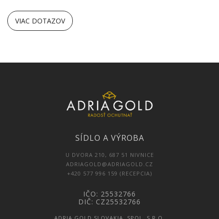
VIAC DOTAZOV
SÍDLO A VÝROBA
U DVORA 210, 687 51 NIVNICE
ADRIAGOLD@ADRIAGOLD.CZ
+420 577 996 159 (RECEPCIA)
IČO: 25532766
DIČ: CZ25532766
ADRIA GOLD SLOVAKIA, SPOL. S.R.O.