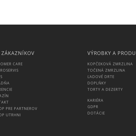
 ZÁKAZNÍKOV
VÝROBKY A PROD
TOMER CARE
KOPČEKOVÁ ZMRZLINA
ROSERVIS
TOČENÁ ZMRZLINA
S
ĽADOVÉ DRTE
ADŇA
DOPLŇKY
RENCIE
TORTY A DEZERTY
AZÍN
KARIÉRA
TAKT
GDPR
OP PRE PARTNEROV
DOTÁCIE
OP UTRHNI