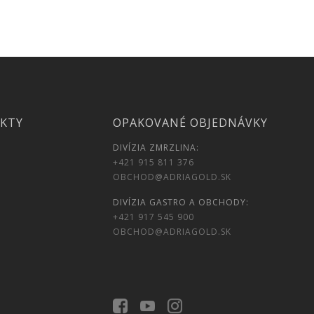
UKTY
OPAKOVANÉ OBJEDNÁVKY
DIVÍZIA ZMRZLINA:
+421 915 811 376
OBCHOD@ADRIAGOLD.SK
DIVÍZIA GASTRO A OBCHODY:
+421 917 545 900
OBCHOD@ADRIAGOLD.SK