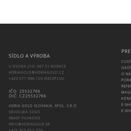
PRE
SÍDLO A VÝROBA
CUS
U DVORA 210, 687 51 NIVNICE
GAST
ADRIAGOLD@ADRIAGOLD.CZ
O NÁ
+420 577 996 159 (RECEPCIA)
POR
REFE
IČO: 25532766
MAG
DIČ: CZ25532766
KON
E-SH
ADRIA GOLD SLOVAKIA, SPOL. S.R.O.
E-SH
SÁVOLSKA 324/3
98601 FIĽAKOVO
INFO@ADRIAGOLD.SK
+421 915 811 376