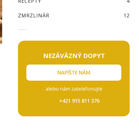
RECEPTY
4
ZMRZLINÁR
12
NEZÁVÄZNÝ DOPYT
NAPÍŠTE NÁM
alebo nám zatelefonujte
+421 915 811 376