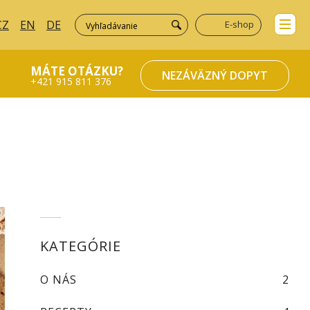
CZ
EN
DE
E-shop
MÁTE OTÁZKU?
NEZÁVÄZNÝ DOPYT
+421 915 811 376
KATEGÓRIE
O NÁS
2