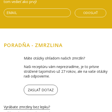
tom vedieť ako prvý!
ODOSLAŤ
PORADŇA - ZMRZLINA
Máte otázky ohľadom našich zmrzlín?
Naši receptúru vám neprezradíme, je to prísne
strážené tajomstvo už 27 rokov, ale na vaše otázky
radi odpovieme.
ZASLAŤ DOTAZ
Vyrábate zmrzliny bez lepku?