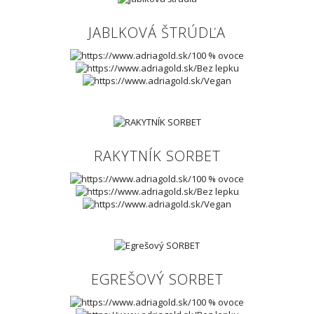
JABLKOVÁ ŠTRÚDĽA
RAKYTNÍK SORBET
EGREŠOVÝ SORBET