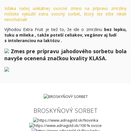
Vďaka našej unikátnej ovocné zmesi na prípravu zmrzliny
môžete vykúzliť extra ovocný sorbet, ktorý ste ešte nikde
neochutnali!
Výhodou Extra Fruit je tiež to, že ide o zmrzlinu
bez lepku,
tuku a mlieka , takže poteší
celiakov, vegánov aj ľudí
s intoleranciou na laktózu .
Zmes pre prípravu jahodového sorbetu bola
navyše ocenená značkou kvality
KLASA.
BROSKYŇOVÝ SORBET