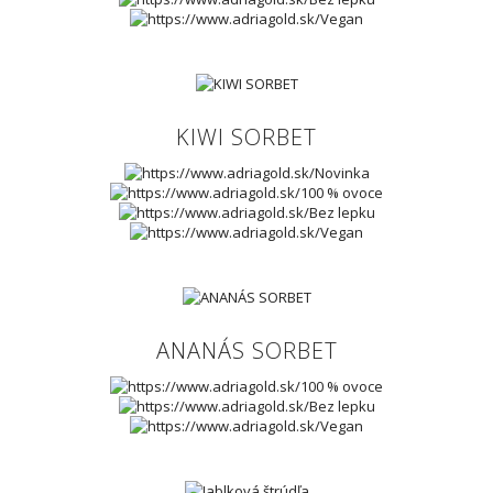
KIWI SORBET
ANANÁS SORBET