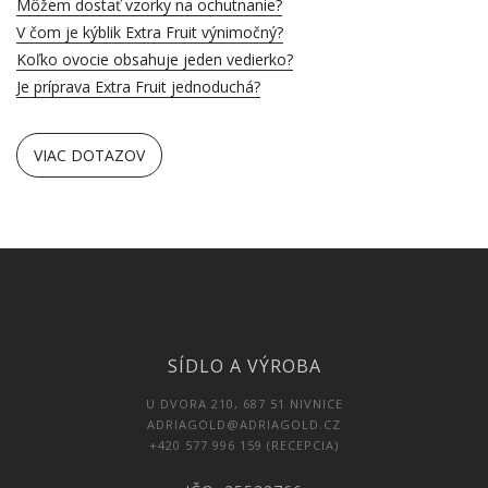
Môžem dostať vzorky na ochutnanie?
V čom je kýblik Extra Fruit výnimočný?
Koľko ovocie obsahuje jeden vedierko?
Je príprava Extra Fruit jednoduchá?
VIAC DOTAZOV
SÍDLO A VÝROBA
U DVORA 210, 687 51 NIVNICE
ADRIAGOLD@ADRIAGOLD.CZ
+420 577 996 159 (RECEPCIA)