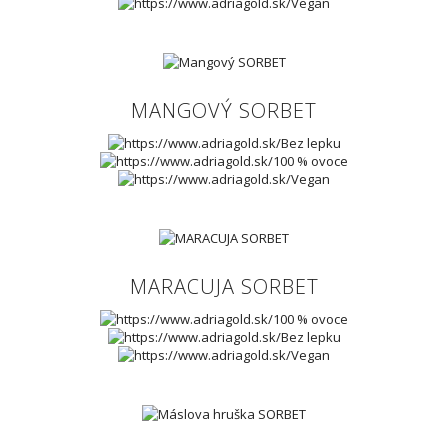
MANGOVÝ SORBET
MARACUJA SORBET