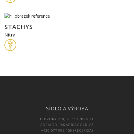
STACHYS
Nitra
SÍDLO A VÝROBA
U DVORA 210, 687 51 NIVNICE
ADRIAGOLD@ADRIAGOLD.CZ
+420 577 996 159 (RECEPCIA)