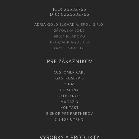
IČO: 25532766
DIČ: CZ25532766
ADRIA GOLD SLOVAKIA, SPOL. S.R.O.
SÁVOLSKA 324/3
98601 FIĽAKOVO
INFO@ADRIAGOLD.SK
+421 915 811 376
PRE ZÁKAZNÍKOV
CUSTOMER CARE
GASTROSERVIS
O NÁS
PORADŇA
REFERENCIE
MAGAZÍN
KONTAKT
E-SHOP PRE PARTNEROV
E-SHOP UTRHNI
VÝROBKY A PRODUKTY