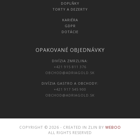
DOPLŇKY
TORTY A DEZERTY
KARIÉRA
GDPR
DOTÁCIE
OPAKOVANÉ OBJEDNÁVKY
DIVÍZIA ZMRZLINA:
+421 915 811 376
OBCHOD@ADRIAGOLD.SK
DIVÍZIA GASTRO A OBCHODY:
+421 917 545 900
OBCHOD@ADRIAGOLD.SK
COPYRIGHT © 2026 - CREATED IN ZLIN BY
WEBOO
ALL RIGHTS RESERVED