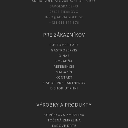
ADRIA GOLD SLOVAKIA, SPOL. S.R.O.
SÁVOLSKA 324/3
98601 FIĽAKOVO
INFO@ADRIAGOLD.SK
+421 915 811 376
PRE ZÁKAZNÍKOV
CUSTOMER CARE
GASTROSERVIS
O NÁS
PORADŇA
REFERENCIE
MAGAZÍN
KONTAKT
E-SHOP PRE PARTNEROV
E-SHOP UTRHNI
VÝROBKY A PRODUKTY
KOPČEKOVÁ ZMRZLINA
TOČENÁ ZMRZLINA
ĽADOVÉ DRTE