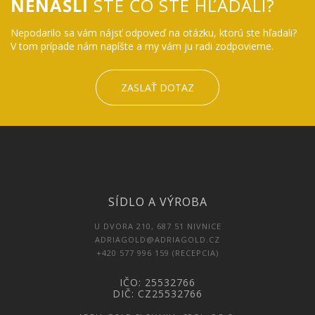
NENAŠLI
STE ČO STE HĽADALI?
Nepodarilo sa vám nájsť odpoveď na otázku, ktorú ste hľadali?
V tom prípade nám napíšte a my vám ju radi zodpovieme.
ZASLAŤ DOTAZ
SÍDLO A VÝROBA
U DVORA 210, 687 51 NIVNICE
ADRIAGOLD@ADRIAGOLD.CZ
+420 577 996 159 (RECEPCIA)
IČO: 25532766
DIČ: CZ25532766