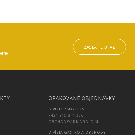
ZASLAŤ DOTAZ
ieme.
UKTY
OPAKOVANÉ OBJEDNÁVKY
DIVÍZIA ZMRZLINA:
+421 915 811 376
OBCHOD@ADRIAGOLD.SK
DIVÍZIA GASTRO A OBCHODY: