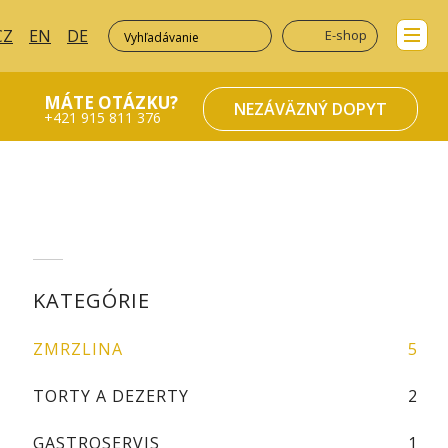
CZ
EN
DE
E-shop
MÁTE OTÁZKU?
NEZÁVÄZNÝ DOPYT
+421 915 811 376
KATEGÓRIE
ZMRZLINA
5
TORTY A DEZERTY
2
GASTROSERVIS
1