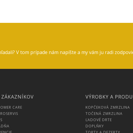
hľadali? V tom prípade nám napíšte a my vám ju radi zodpov
 ZÁKAZNÍKOV
VÝROBKY A PROD
TOMER CARE
KOPČEKOVÁ ZMRZLINA
ROSERVIS
TOČENÁ ZMRZLINA
S
ĽADOVÉ DRTE
ADŇA
DOPLŇKY
RENCIE
TORTY A DEZERTY