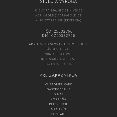
SÍDLO A VÝROBA
U DVORA 210, 687 51 NIVNICE
ADRIAGOLD@ADRIAGOLD.CZ
+420 577 996 159 (RECEPCIA)
IČO: 25532766
DIČ: CZ25532766
ADRIA GOLD SLOVAKIA, SPOL. S.R.O.
SÁVOLSKA 324/3
98601 FIĽAKOVO
INFO@ADRIAGOLD.SK
+421 915 811 376
PRE ZÁKAZNÍKOV
CUSTOMER CARE
GASTROSERVIS
O NÁS
PORADŇA
REFERENCIE
MAGAZÍN
KONTAKT