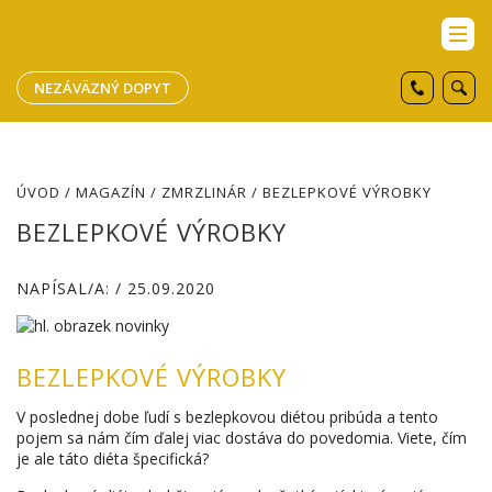
NEZÁVÄZNÝ DOPYT
ÚVOD
/
MAGAZÍN
/
ZMRZLINÁR
/ BEZLEPKOVÉ VÝROBKY
BEZLEPKOVÉ VÝROBKY
NAPÍSAL/A: / 25.09.2020
BEZLEPKOVÉ VÝROBKY
V poslednej dobe ľudí s bezlepkovou diétou pribúda a tento
pojem sa nám čím ďalej viac dostáva do povedomia. Viete, čím
je ale táto diéta špecifická?