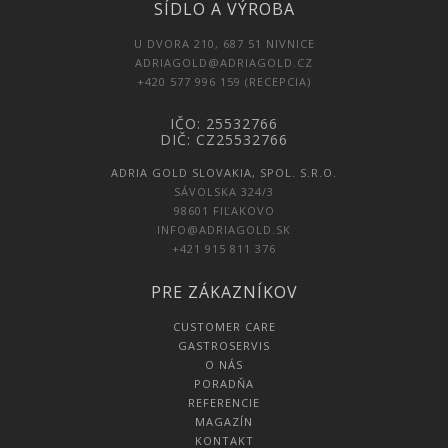
SÍDLO A VÝROBA
U DVORA 210, 687 51 NIVNICE
ADRIAGOLD@ADRIAGOLD.CZ
+420 577 996 159 (RECEPCIA)
IČO: 25532766
DIČ: CZ25532766
ADRIA GOLD SLOVAKIA, SPOL. S.R.O.
SÁVOLSKA 324/3
98601 FIĽAKOVO
INFO@ADRIAGOLD.SK
+421 915 811 376
PRE ZÁKAZNÍKOV
CUSTOMER CARE
GASTROSERVIS
O NÁS
PORADŇA
REFERENCIE
MAGAZÍN
KONTAKT