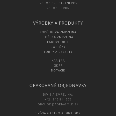
E-SHOP PRE PARTNEROV
E-SHOP UTRHNI
VÝROBKY A PRODUKTY
KOPČEKOVÁ ZMRZLINA
TOČENÁ ZMRZLINA
ĽADOVÉ DRTE
DOPLŇKY
TORTY A DEZERTY
KARIÉRA
GDPR
DOTÁCIE
OPAKOVANÉ OBJEDNÁVKY
DIVÍZIA ZMRZLINA:
+421 915 811 376
OBCHOD@ADRIAGOLD.SK
DIVÍZIA GASTRO A OBCHODY: