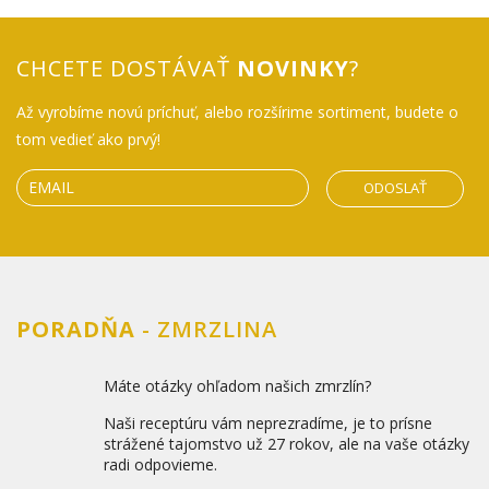
CHCETE DOSTÁVAŤ
NOVINKY
?
Až vyrobíme novú príchuť, alebo rozšírime sortiment, budete o
tom vedieť ako prvý!
ODOSLAŤ
PORADŇA
- ZMRZLINA
Máte otázky ohľadom našich zmrzlín?
Naši receptúru vám neprezradíme, je to prísne
strážené tajomstvo už 27 rokov, ale na vaše otázky
radi odpovieme.