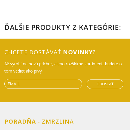
ĎALŠIE PRODUKTY Z KATEGÓRIE:
CHCETE DOSTÁVAŤ
NOVINKY
?
Až vyrobíme novú príchuť, alebo rozšírime sortiment, budete o
tom vedieť ako prvý!
ODOSLAŤ
PORADŇA
- ZMRZLINA