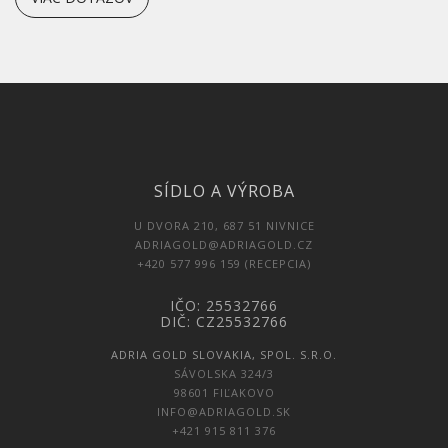
SÍDLO A VÝROBA
U DVORA 210, 687 51 NIVNICE
ADRIAGOLD@ADRIAGOLD.CZ
+420 577 996 159 (RECEPCIA)
IČO: 25532766
DIČ: CZ25532766
ADRIA GOLD SLOVAKIA, SPOL. S.R.O.
SÁVOLSKA 324/3
98601 FIĽAKOVO
INFO@ADRIAGOLD.SK
+421 915 811 376