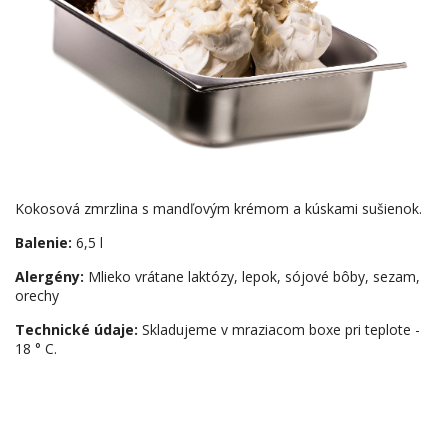
Kokosová zmrzlina s mandľovým krémom a kúskami sušienok.
Balenie:
6,5 l
Alergény:
Mlieko vrátane laktózy, lepok, sójové bôby, sezam,
orechy
Technické údaje:
Skladujeme v mraziacom boxe pri teplote -
18 ° C.