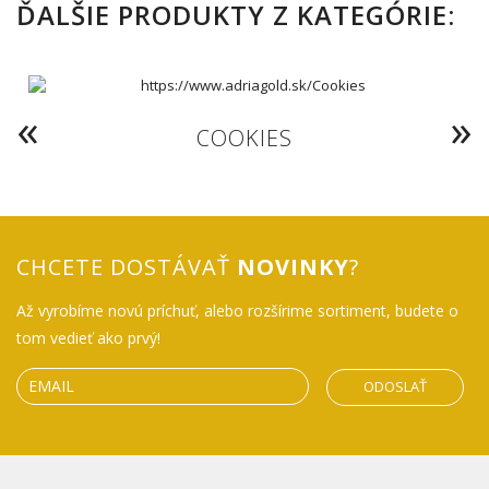
ĎALŠIE PRODUKTY Z KATEGÓRIE:
COOKIES
CHCETE DOSTÁVAŤ
NOVINKY
?
Až vyrobíme novú príchuť, alebo rozšírime sortiment, budete o
tom vedieť ako prvý!
ODOSLAŤ