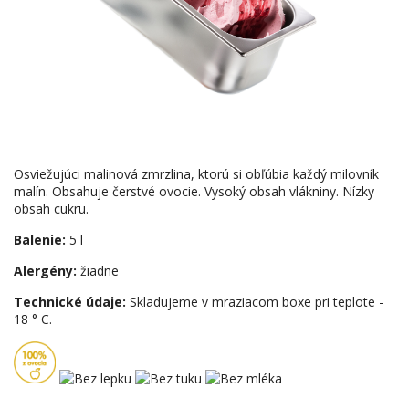
Osviežujúci malinová zmrzlina, ktorú si obľúbia každý milovník
malín. Obsahuje čerstvé ovocie. Vysoký obsah vlákniny. Nízky
obsah cukru.
Balenie:
5 l
Alergény:
žiadne
Technické údaje:
Skladujeme v mraziacom boxe pri teplote -
18 ° C.