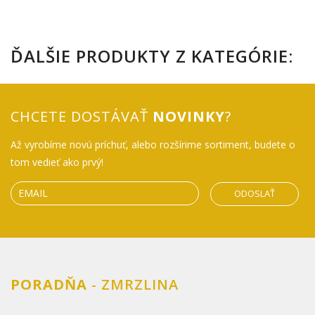
ĎALŠIE PRODUKTY Z KATEGÓRIE:
CHCETE DOSTÁVAŤ
NOVINKY
?
Až vyrobíme novú príchuť, alebo rozšírime sortiment, budete o
tom vedieť ako prvý!
ODOSLAŤ
PORADŇA
- ZMRZLINA