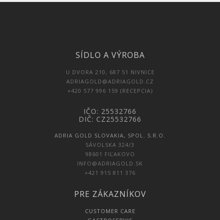
SÍDLO A VÝROBA
U DVORA 210, 687 51 NIVNICE
ADRIAGOLD@ADRIAGOLD.CZ
+420 577 996 159 (RECEPCIA)
IČO: 25532766
DIČ: CZ25532766
ADRIA GOLD SLOVAKIA, SPOL. S.R.O.
SÁVOLSKA 324/3
98601 FIĽAKOVO
INFO@ADRIAGOLD.SK
+421 915 811 376
PRE ZÁKAZNÍKOV
CUSTOMER CARE