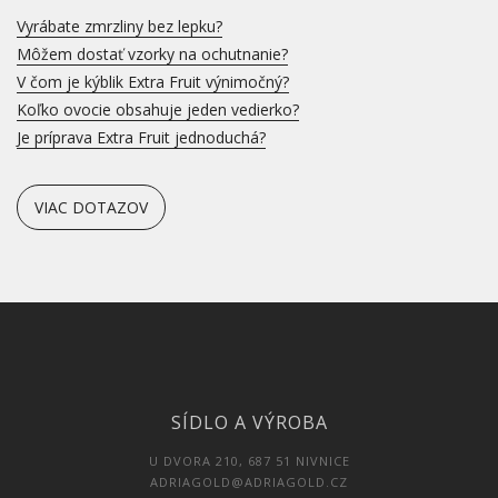
Vyrábate zmrzliny bez lepku?
Môžem dostať vzorky na ochutnanie?
V čom je kýblik Extra Fruit výnimočný?
Koľko ovocie obsahuje jeden vedierko?
Je príprava Extra Fruit jednoduchá?
VIAC DOTAZOV
SÍDLO A VÝROBA
U DVORA 210, 687 51 NIVNICE
ADRIAGOLD@ADRIAGOLD.CZ