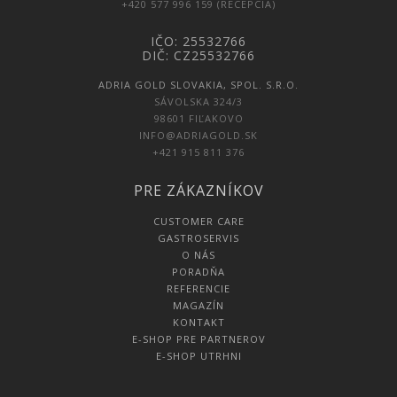
+420 577 996 159 (RECEPCIA)
IČO: 25532766
DIČ: CZ25532766
ADRIA GOLD SLOVAKIA, SPOL. S.R.O.
SÁVOLSKA 324/3
98601 FIĽAKOVO
INFO@ADRIAGOLD.SK
+421 915 811 376
PRE ZÁKAZNÍKOV
CUSTOMER CARE
GASTROSERVIS
O NÁS
PORADŇA
REFERENCIE
MAGAZÍN
KONTAKT
E-SHOP PRE PARTNEROV
E-SHOP UTRHNI