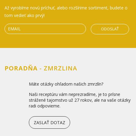
Až vyrobíme novú príchuť, alebo rozšírime sortiment, budete o
tom vedieť ako prvý!
ODOSLAŤ
PORADŇA
- ZMRZLINA
Máte otázky ohľadom našich zmrzlín?
Naši receptúru vám neprezradíme, je to prísne
strážené tajomstvo už 27 rokov, ale na vaše otázky
radi odpovieme.
ZASLAŤ DOTAZ