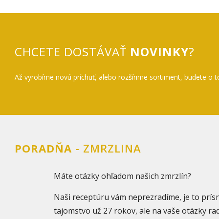
CHCETE DOSTÁVAŤ
NOVINKY
?
Až vyrobíme novú príchuť, alebo rozšírime sortiment, budete o t
PORADŇA
- ZMRZLINA
Máte otázky ohľadom našich zmrzlín?
Naši receptúru vám neprezradíme, je to prís
tajomstvo už 27 rokov, ale na vaše otázky rad