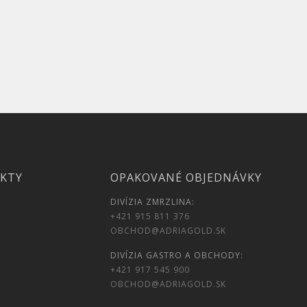
UKTY
OPAKOVANÉ OBJEDNÁVKY
DIVÍZIA ZMRZLINA:
+421 915 811 376
OBCHOD@ADRIAGOLD.SK
DIVÍZIA GASTRO A OBCHODY:
+421 917 545 900
OBCHOD@ADRIAGOLD.SK