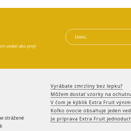
om vedieť ako prvý!
Vyrábate zmrzliny bez lepku?
Môžem dostať vzorky na ochutn
V čom je kýblik Extra Fruit výni
Koľko ovocie obsahuje jeden ved
ne strážené
Je príprava Extra Fruit jednoduc
i