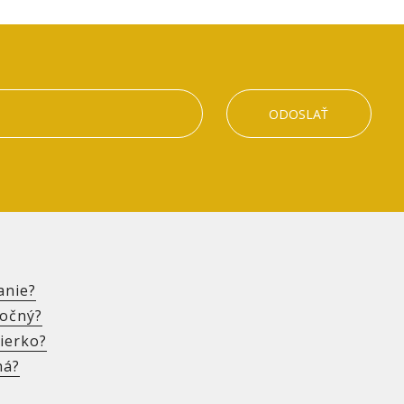
ODOSLAŤ
anie?
močný?
ierko?
há?