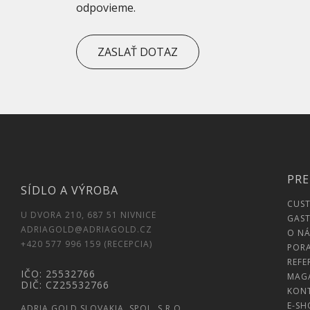
odpovieme.
ZASLAŤ DOTAZ
PRE
SÍDLO A VÝROBA
CUS
U DVORA 210, 687 51 NIVNICE
GAST
ADRIAGOLD@ADRIAGOLD.CZ
O NÁ
+420 577 996 159 (RECEPCIA)
POR
REFE
IČO: 25532766
MAG
DIČ: CZ25532766
KON
E-SH
ADRIA GOLD SLOVAKIA, SPOL. S.R.O.