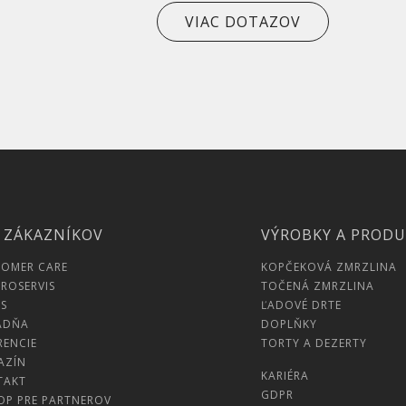
VIAC DOTAZOV
 ZÁKAZNÍKOV
VÝROBKY A PROD
TOMER CARE
KOPČEKOVÁ ZMRZLINA
ROSERVIS
TOČENÁ ZMRZLINA
S
ĽADOVÉ DRTE
ADŇA
DOPLŇKY
RENCIE
TORTY A DEZERTY
AZÍN
KARIÉRA
TAKT
GDPR
OP PRE PARTNEROV