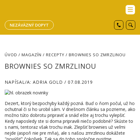
NEZÁVÄZNÝ DOPYT
ÚVOD
/
MAGAZÍN
/
RECEPTY
/ BROWNIES SO ZMRZLINOU
BROWNIES SO ZMRZLINOU
NAPÍSAL/A: ADRIA GOLD / 07.08.2019
Dezert
,
ktorý
bezpochyby
každý pozná
.
Buď
o ňom
počul
,
už ho
ochutnal
či
si ho
urobil
sám
.
V dnešnom
článku sa pozrieme
,
ako
možno
túto
dobrotu
pripraviť
a snáď
ešte
aj trochu
vylepšiť
.
Kedy
naposledy
ste
si
doma
pripravili
niečo podobné
?
Skúste
to
s
nami
,
tentoraz
však
trochu inak
.
Zlepšiť
brownies
už
veľmi
nejde
(
aspoň nie
pre mňa
)
,
ale s
našou
zmrzlinou
dokážete
"
povýšiť
"
čokoľvek
.
Tak sa
do toho
spoločne
pusťme
.