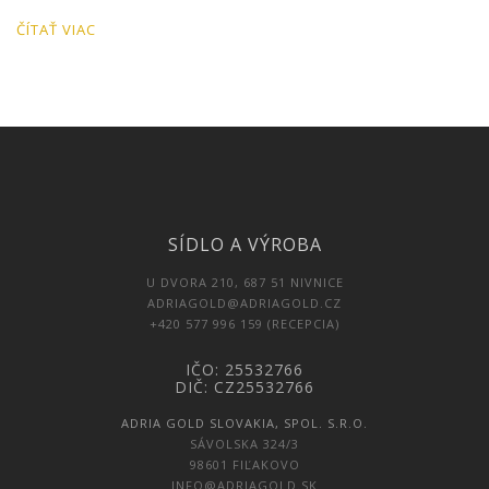
ČÍTAŤ VIAC
SÍDLO A VÝROBA
U DVORA 210, 687 51 NIVNICE
ADRIAGOLD@ADRIAGOLD.CZ
+420 577 996 159 (RECEPCIA)
IČO: 25532766
DIČ: CZ25532766
ADRIA GOLD SLOVAKIA, SPOL. S.R.O.
SÁVOLSKA 324/3
98601 FIĽAKOVO
INFO@ADRIAGOLD.SK