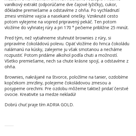
vanilkový extrakt (odporúčame dve čajové lyžičky), cukor,
dôkladne premiešame a odstavíme z ohňa. Po vychladnutí
zmesi vmísíme vajcia a nasekané oriešky. Vzniknuté cesto
potom vylejeme na vopred pripravený pekáč. Ten potom
vložíme do vyhriatej rúry a pri 170 ° pečieme približne 25 minút.
Pred tým, než vytiahneme stuhnuté brownies z rúry, si
pripravíme čokoládovú polevu. Opäť vložíme do hrnca čokoládu
nalámanú na kúsky, zalejeme ju však smotanou a necháme
rozpustiť. Potom pridáme alkohol podľa chuti a možností.
Všetko premiešame, nech sa chute krásne spojí, a odstavíme z
ohňa.
Brownies, nakrájané na štvorce, položíme na tanier, ozdobíme
kopčekom zmrzliny, polejeme čokoládovou zmesou a
posypeme orechmi. Pre ozdobu môžeme taktiež pridať čerstvé
ovocie. Kreativite sa medze nekladú!
Dobrú chuť praje tím ADRIA GOLD.