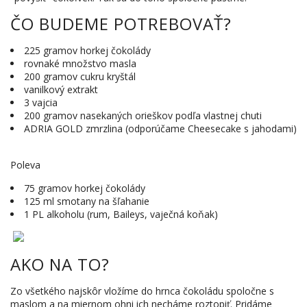
ČO BUDEME POTREBOVAŤ?
225 gramov horkej čokolády
rovnaké množstvo masla
200 gramov cukru kryštál
vanilkový extrakt
3 vajcia
200 gramov nasekaných orieškov podľa vlastnej chuti
ADRIA GOLD zmrzlina (odporúčame Cheesecake s jahodami)
Poleva
75 gramov horkej čokolády
125 ml smotany na šľahanie
1 PL alkoholu (rum, Baileys, vaječná koňak)
AKO NA TO?
Zo všetkého najskôr vložíme do hrnca čokoládu spoločne s
maslom a na miernom ohni ich necháme roztopiť. Pridáme