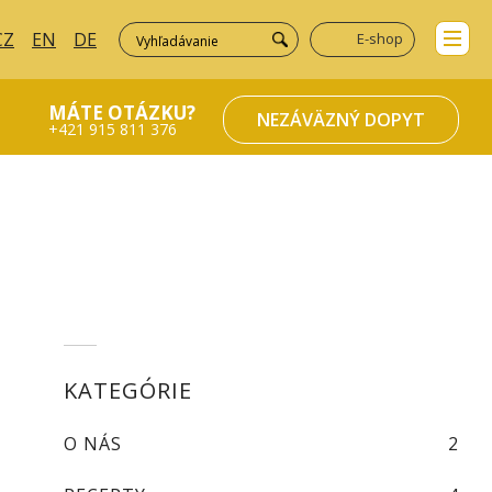
CZ
EN
DE
E-shop
MÁTE OTÁZKU?
NEZÁVÄZNÝ DOPYT
+421 915 811 376
KATEGÓRIE
O NÁS
2