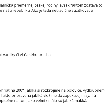
álnička priemernej českej rodiny, avšak faktom zostáva to,
e našu republiku. Ako je teda netradične zužitkovať a
 vanilky či vlašského orecha
riať na 200°. Jablká si rozkrojíme na polovice, vydloubnem
 Takto pripravená jablká vložíme do zapekacej misy. Tú
opiteľne na tom, ako veľmi / málo sú jablká mäkká.