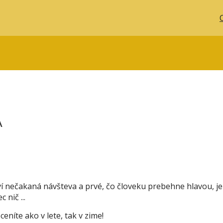
Á
aví nečakaná návšteva a prvé, čo človeku prebehne hlavou, je
nič ...
níte ako v lete, tak v zime!