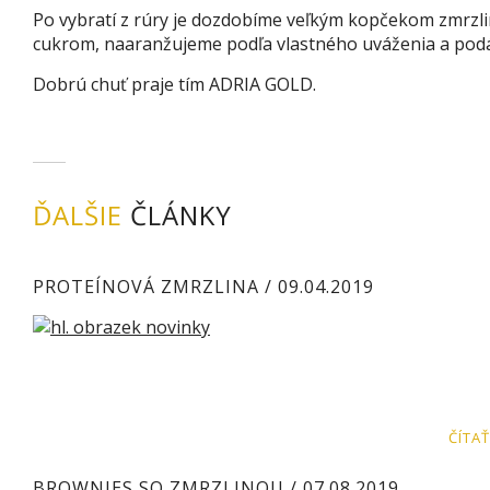
Po vybratí z rúry je dozdobíme veľkým kopčekom zmrz
cukrom, naaranžujeme podľa vlastného uváženia a pod
Dobrú chuť praje tím ADRIA GOLD.
ĎALŠIE
ČLÁNKY
PROTEÍNOVÁ ZMRZLINA
/ 09.04.2019
ČÍTAŤ
BROWNIES SO ZMRZLINOU
/ 07.08.2019