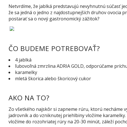
Netvrdíme, že jablká predstavujú nevyhnutnú súčasť jed
že sa jedná o jedno z najdostupnejších druhov ovocia pr
postarať sa o nový gastronomický zážitok?
ČO BUDEME POTREBOVAŤ?
4 jablká
ľubovoľná zmrzlina ADRIA GOLD, odporúčame príchuť
karamelky
mletá škorica alebo škoricový cukor
AKO NA TO?
Zo všetkého najskôr si zapneme rúru, ktorú necháme vyh
jadrovník a do vzniknutej priehlbiny vložíme karamelky.
vložíme do rozohriatej rúry na 20-30 minút, záleží poch