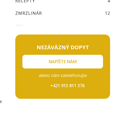
RECEPTY
4
ZMRZLINÁR
12
NEZÁVÄZNÝ DOPYT
NAPÍŠTE NÁM
alebo nám zatelefonujte
+421 915 811 376
e