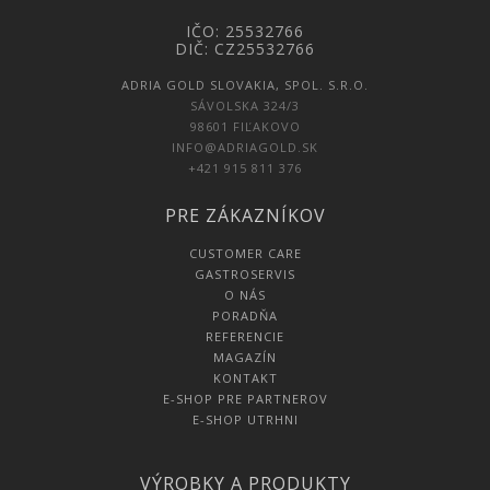
IČO: 25532766
DIČ: CZ25532766
ADRIA GOLD SLOVAKIA, SPOL. S.R.O.
SÁVOLSKA 324/3
98601 FIĽAKOVO
INFO@ADRIAGOLD.SK
+421 915 811 376
PRE ZÁKAZNÍKOV
CUSTOMER CARE
GASTROSERVIS
O NÁS
PORADŇA
REFERENCIE
MAGAZÍN
KONTAKT
E-SHOP PRE PARTNEROV
E-SHOP UTRHNI
VÝROBKY A PRODUKTY