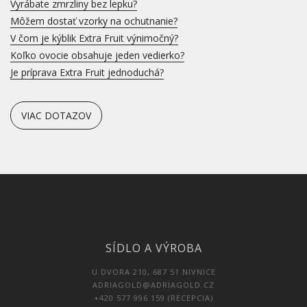
Vyrábate zmrzliny bez lepku?
Môžem dostať vzorky na ochutnanie?
V čom je kýblik Extra Fruit výnimočný?
Koľko ovocie obsahuje jeden vedierko?
Je príprava Extra Fruit jednoduchá?
VIAC DOTAZOV
SÍDLO A VÝROBA
U DVORA 210, 687 51 NIVNICE
ADRIAGOLD@ADRIAGOLD.CZ
+420 577 996 159 (RECEPCIA)