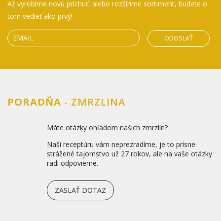
Až vyrobíme novú príchuť, alebo rozšírime sortiment, budete o
tom vedieť ako prvý!
ODOSLAŤ
PORADŇA
- ZMRZLINA
Máte otázky ohľadom našich zmrzlín?
Naši receptúru vám neprezradíme, je to prísne
strážené tajomstvo už 27 rokov, ale na vaše otázky
radi odpovieme.
ZASLAŤ DOTAZ