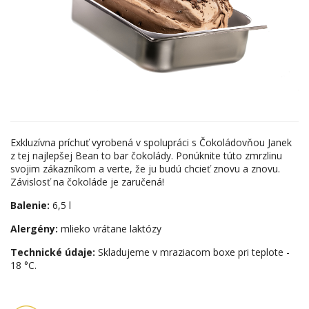
Exkluzívna príchuť vyrobená v spolupráci s Čokoládovňou Janek
z tej najlepšej
Bean to bar čokolády. Ponúknite
túto zmrzlinu
svojim
zákazníkom a verte, že ju
budú chcieť
znovu a znovu.
Závislosť na čokoláde je zaručená!
Balenie:
6,5 l
Alergény:
mlieko vrátane laktózy
Technické údaje:
Skladujeme v mraziacom boxe pri teplote -
18 °C.