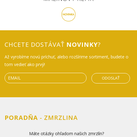
CHCETE DOSTÁVAŤ
NOVINKY
?
Až vyrobíme novú príchuť, alebo rozšírime sortiment, budete o
tom vedieť ako prvý!
ODOSLAŤ
PORADŇA
- ZMRZLINA
Máte otázky ohľadom našich zmrzlín?