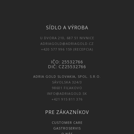
SÍDLO A VÝROBA
U DVORA 210, 687 51 NIVNICE
ADRIAGOLD@ADRIAGOLD.CZ
+420 577 996 159 (RECEPCIA)
IČO: 25532766
DIČ: CZ25532766
ADRIA GOLD SLOVAKIA, SPOL. S.R.O.
SÁVOLSKA 324/3
98601 FIĽAKOVO
INFO@ADRIAGOLD.SK
+421 915 811 376
PRE ZÁKAZNÍKOV
CUSTOMER CARE
GASTROSERVIS
O NÁS