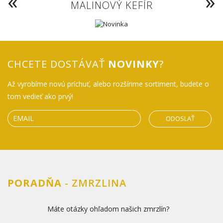
MALINOVÝ KEFÍR
CHCETE DOSTÁVAŤ
NOVINKY
?
Až vyrobíme novú príchuť, alebo rozšírime sortiment, budete o
tom vedieť ako prvý!
ODOSLAŤ
PORADŇA
- ZMRZLINA
Máte otázky ohľadom našich zmrzlín?