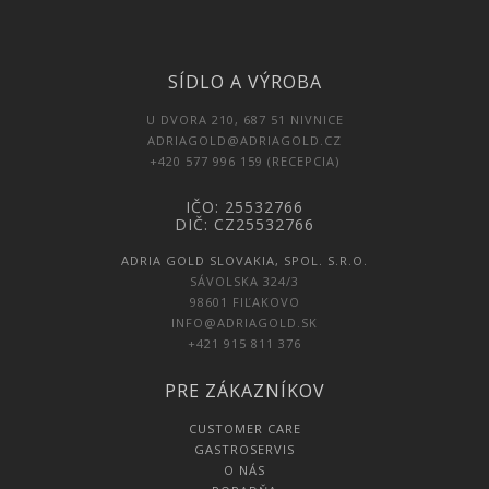
SÍDLO A VÝROBA
U DVORA 210, 687 51 NIVNICE
ADRIAGOLD@ADRIAGOLD.CZ
+420 577 996 159 (RECEPCIA)
IČO: 25532766
DIČ: CZ25532766
ADRIA GOLD SLOVAKIA, SPOL. S.R.O.
SÁVOLSKA 324/3
98601 FIĽAKOVO
INFO@ADRIAGOLD.SK
+421 915 811 376
PRE ZÁKAZNÍKOV
CUSTOMER CARE
GASTROSERVIS
O NÁS