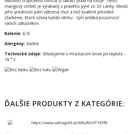
Milovníci tropického ovocia si taktiež prídu na svoje. Tento
mangový sorbet je vyrábaný z pravého pyré zo Srí Lanky. Medzi
jeho prednosti patrí výborná chuť a tiež kvalitné prírodné
sfarbenie, ktoré oživia každú vitrínu - tým priláka pozornosť
vašich zákazníkov.
Balenie:
6,5l
Alergény:
žiadne
Technické údaje:
Skladujeme v mraziacom boxe pri teplote -
18 ° C.
ĎALŠIE PRODUKTY Z KATEGÓRIE: